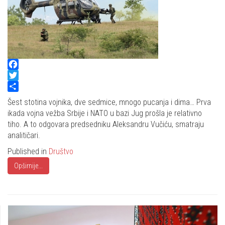
Facebook
Twitter
Share
Šest stotina vojnika, dve sedmice, mnogo pucanja i dima… Prva
ikada vojna vežba Srbije i NATO u bazi Jug prošla je relativno
tiho. A to odgovara predsedniku Aleksandru Vučiću, smatraju
analitičari.
Published in
Društvo
Opširnije...