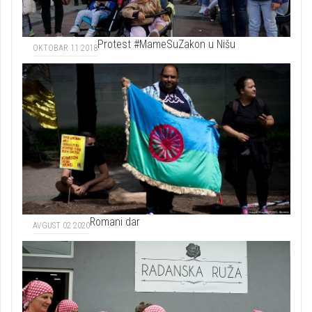
Protest #MameSuZakon u Nišu
OKTOBAR 11 2018
Romani dar
AVGUST 02 2020