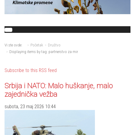
Vi ste ovde:
Početak
Društvo
Displaying items by tag: partnerstvo za mir
Subscribe to this RSS feed
Srbija i NATO: Malo huškanje, malo
zajednička vežba
subota, 23 maj 2026 10:44