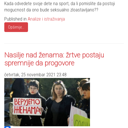
Share
Kada odvedete svoje dete na sport, da li pomislite da postoji
mogucnost da ono bude seksualno zloastavljano??
Published in
Analize i istraživanja
Opširnije...
Nasilje nad ženama: žrtve postaju
spremnije da progovore
četvrtak, 25 novembar 2021 23:48