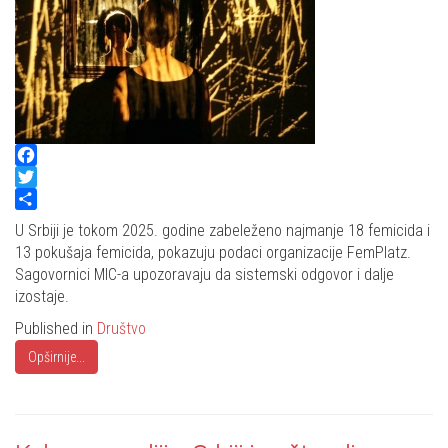
Facebook
Twitter
Share
U Srbiji je tokom 2025. godine zabeleženo najmanje 18 femicida i
13 pokušaja femicida, pokazuju podaci organizacije FemPlatz.
Sagovornici MIC-a upozoravaju da sistemski odgovor i dalje
izostaje.
Published in
Društvo
Opširnije...