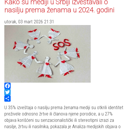
Kako su mediji u Srbiji izveštavali o
nasilju prema ženama u 2024. godini
utorak, 03 mart 2026 21:31
Facebook
Twitter
Share
U 35% izveštaja o nasilju prema ženama mediji su otkrili identitet
preživele odnosno žrtve ili članova njene porodice, a u 27%
objava korišćeni su senzacionalistički ili stereotipni izrazi za
nasilje, žrtvu ili nasilnika, pokazala je Analiza medijskih objava o