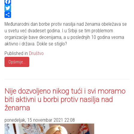
Facebook
Twitter
Share
Međunarodni dan borbe protiv nasilja nad ženama obeležava se
u svetu već dvadeset godina. I u Srbiji se tim problemom
organizacije bave decenijama, a u poslednjih 10 godina veoma
aktivno i država. Dokle se stiglo?
Published in
Društvo
Opširnije...
Nije dozvoljeno nikog tući i svi moramo
biti aktivni u borbi protiv nasilja nad
ženama
ponedeljak, 15 novembar 2021 22:08