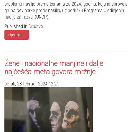
problemu nasilja prema ženama za 2024. godinu, koju je sprovela
grupa Novinarke protiv nasilja, uz podršku Programa Ujedinjenih
nacija za razvoj (UNDP).
Published in
Društvo
Opširnije...
Žene i nacionalne manjine i dalje
najčešća meta govora mržnje
petak, 23 februar 2024 12:21