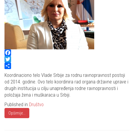
Facebook
Twitter
Share
Koordinaciono telo Vlade Srbije za rodnu ravnopravnost postoji
od 2014. godine. Ovo telo koordinira rad organa državne uprave i
drugih institucija u cilju unapređenja rodne ravnopravnosti i
položaja žena i muškaraca u Srbiji.
Published in
Društvo
Opširnije...