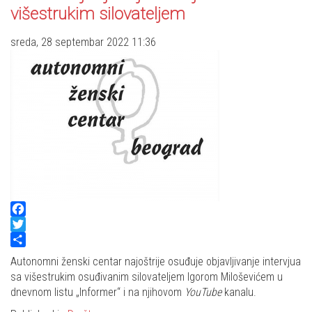
višestrukim silovateljem
sreda, 28 septembar 2022 11:36
Facebook
Twitter
Share
Autonomni ženski centar najoštrije osuđuje objavljivanje intervjua
sa višestrukim osuđivanim silovateljem Igorom Miloševićem u
dnevnom listu „Informer“ i na njihovom
YouTube
kanalu.