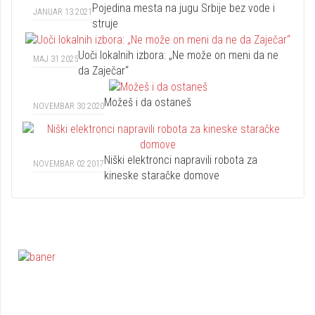
Pojedina mesta na jugu Srbije bez vode i
JANUAR 13 2021
struje
Uoči lokalnih izbora: „Ne može on meni da ne
MAJ 31 2025
da Zaječar“
Možeš i da ostaneš
NOVEMBAR 30 2020
Niški elektronci napravili robota za
NOVEMBAR 02 2017
kineske staračke domove