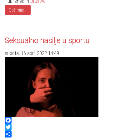
Published in
Društvo
Opširnije...
Seksualno nasilje u sportu
subota, 16 april 2022 14:49
Facebook
Twitter