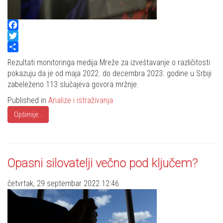
Facebook
Twitter
Share
Rezultati monitoringa medija Mreže za izveštavanje o različitosti
pokazuju da je od maja 2022. do decembra 2023. godine u Srbiji
zabeleženo 113 slučajeva govora mržnje.
Published in
Analize i istraživanja
Opširnije...
Opasni silovatelji večno pod ključem?
četvrtak, 29 septembar 2022 12:46