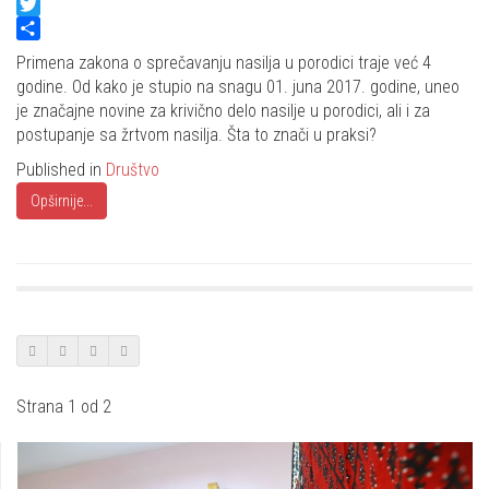
Facebook
Twitter
Share
Primena zakona o sprečavanju nasilja u porodici traje već 4
godine. Od kako je stupio na snagu 01. juna 2017. godine, uneo
je značajne novine za krivično delo nasilje u porodici, ali i za
postupanje sa žrtvom nasilja. Šta to znači u praksi?
Published in
Društvo
Opširnije...
Strana 1 od 2