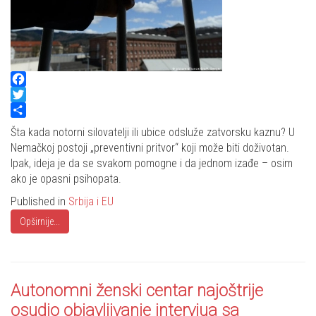
Facebook
Twitter
Share
Šta kada notorni silovatelji ili ubice odsluže zatvorsku kaznu? U
Nemačkoj postoji „preventivni pritvor“ koji može biti doživotan.
Ipak, ideja je da se svakom pomogne i da jednom izađe – osim
ako je opasni psihopata.
Published in
Srbija i EU
Opširnije...
Autonomni ženski centar najoštrije
osudio objavljivanje intervjua sa