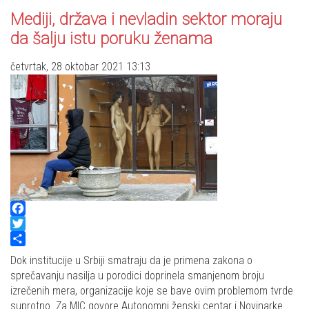
Mediji, država i nevladin sektor moraju
da šalju istu poruku ženama
četvrtak, 28 oktobar 2021 13:13
Facebook
Twitter
Share
Dok institucije u Srbiji smatraju da je primena zakona o
sprečavanju nasilja u porodici doprinela smanjenom broju
izrečenih mera, organizacije koje se bave ovim problemom tvrde
suprotno. Za MIC govore Autonomni ženski centar i Novinarke