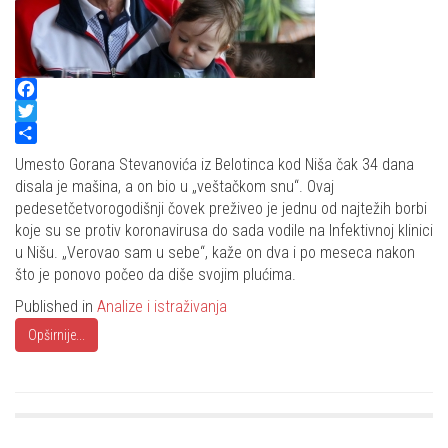
Facebook
Twitter
Share
Umesto Gorana Stevanovića iz Belotinca kod Niša čak 34 dana
disala je mašina, a on bio u „veštačkom snu“. Ovaj
pedesetčetvorogodišnji čovek preživeo je jednu od najtežih borbi
koje su se protiv koronavirusa do sada vodile na Infektivnoj klinici
u Nišu. „Verovao sam u sebe“, kaže on dva i po meseca nakon
što je ponovo počeo da diše svojim plućima.
Published in
Analize i istraživanja
Opširnije...