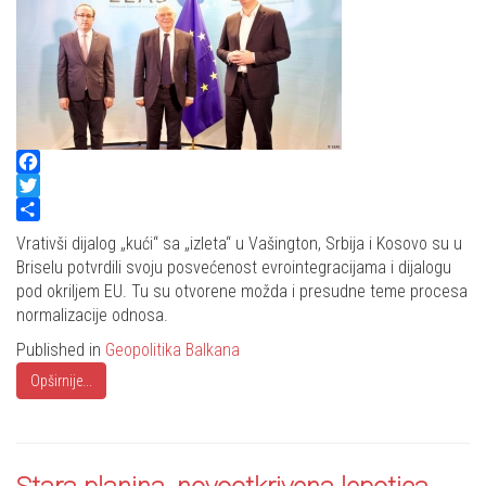
Facebook
Twitter
Share
Vrativši dijalog „kući“ sa „izleta“ u Vašington, Srbija i Kosovo su u
Briselu potvrdili svoju posvećenost evrointegracijama i dijalogu
pod okriljem EU. Tu su otvorene možda i presudne teme procesa
normalizacije odnosa.
Published in
Geopolitika Balkana
Opširnije...