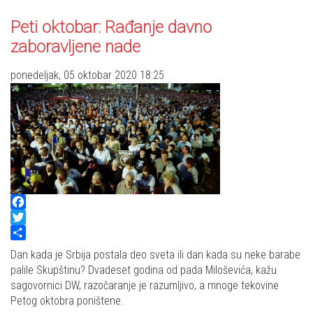
Peti oktobar: Rađanje davno
zaboravljene nade
ponedeljak, 05 oktobar 2020 18:25
Facebook
Twitter
Share
Dan kada je Srbija postala deo sveta ili dan kada su neke barabe
palile Skupštinu? Dvadeset godina od pada Miloševića, kažu
sagovornici DW, razočaranje je razumljivo, a mnoge tekovine
Petog oktobra poništene.