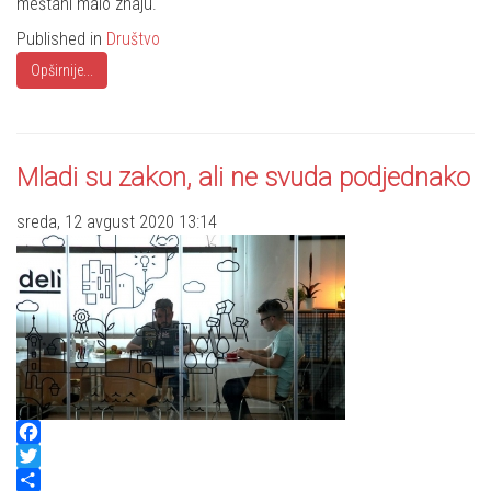
meštani malo znaju.
Published in
Društvo
Opširnije...
Mladi su zakon, ali ne svuda podjednako
sreda, 12 avgust 2020 13:14
Facebook
Twitter