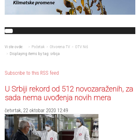
Vi ste ovde:
Početak
Otvorena TV
OTV Niš
Displaying items by tag: srbija
Subscribe to this RSS feed
U Srbiji rekord od 512 novozaraženih, za
sada nema uvođenja novih mera
četvrtak, 22 oktobar 2020 12:49