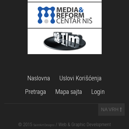
Naslovna
Uslovi Korišćenja
Pretraga
Mapa sajta
Login
NA VRH
© 2015
/ Web & Graphic Development
SaintArt Designs