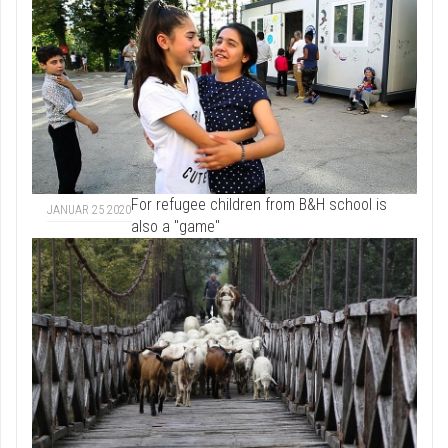
For refugee children from B&H school is
JANUAR 25 2020
also a "game"