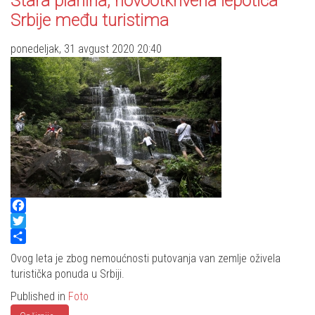
Stara planina, novootkrivena lepotica
Srbije među turistima
ponedeljak, 31 avgust 2020 20:40
Facebook
Twitter
Share
Ovog leta je zbog nemoućnosti putovanja van zemlje oživela
turistička ponuda u Srbiji.
Published in
Foto