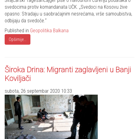
Švajcarski Tagesancajger piše o navodnom curenju podataka o
svedocima protiv komandanata UČK. „Svedoci na Kosovu žive
opasno: Stradaju u saobraćajnim nesrećama, vrše samoubistva,
odbijaju da svedoče.“
Published in
Geopolitika Balkana
Opširnije...
Široka Drina: Migranti zaglavljeni u Banji
Koviljači
subota, 26 septembar 2020 10:33