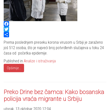
Facebook
Twitter
Share
Prema poslednjem preseku korona virusom u Srbiji je zaraženo
još 512 osoba, što je najveći broj potvrđenih slučajeva u toku 24
časa od početka epidemije.
Published in
Analize i istraživanja
Opširnije...
Preko Drine bez čamca: Kako bosanska
policija vraća migrante u Srbiju
utorak, 13 oktobar 2020 12:04