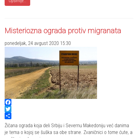
Opširnije...
Misteriozna ograda protiv migranata
ponedeljak, 24 avgust 2020 15:30
Facebook
Twitter
Share
Žičana ograda koja deli Srbiju i Severnu Makedoniju već danima
je tema o kojoj se šuška sa obe strane. Zvaničnici o tome ćute, a