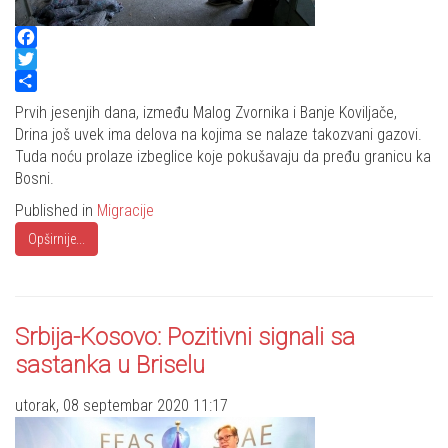
Facebook
Twitter
Share
Prvih jesenjih dana, između Malog Zvornika i Banje Koviljače,
Drina još uvek ima delova na kojima se nalaze takozvani gazovi.
Tuda noću prolaze izbeglice koje pokušavaju da pređu granicu ka
Bosni.
Published in
Migracije
Opširnije...
Srbija-Kosovo: Pozitivni signali sa
sastanka u Briselu
utorak, 08 septembar 2020 11:17