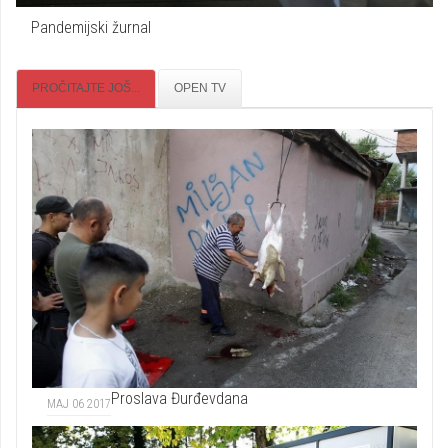
Pandemijski žurnal
PROČITAJTE JOŠ...
OPEN TV
Proslava Đurđevdana
MAJ 06 2017