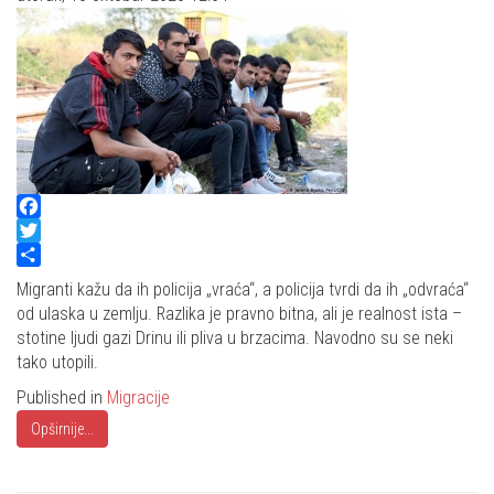
Facebook
Twitter
Share
Migranti kažu da ih policija „vraća“, a policija tvrdi da ih „odvraća“
od ulaska u zemlju. Razlika je pravno bitna, ali je realnost ista –
stotine ljudi gazi Drinu ili pliva u brzacima. Navodno su se neki
tako utopili.
Published in
Migracije
Opširnije...