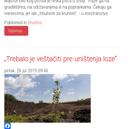
Majstor bilo kog profila je retka ptica u Srbiji. Traže ga na
gradilištima, na održavanjima ili na popravkama. Čekaju ga
mesecima, jer ide „trbuhom za kruhom“ - u inostranstvo.
Published in
Društvo
Opširnije...
„Trebalo je veštačiti pre uništenja loze“
petak, 26 jul 2019 09:40