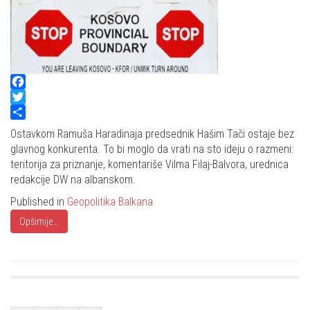
Facebook
Twitter
Share
Ostavkom Ramuša Haradinaja predsednik Hašim Tači ostaje bez
glavnog konkurenta. To bi moglo da vrati na sto ideju o razmeni:
teritorija za priznanje, komentariše Vilma Filaj-Balvora, urednica
redakcije DW na albanskom.
Published in
Geopolitika Balkana
Opširnije...