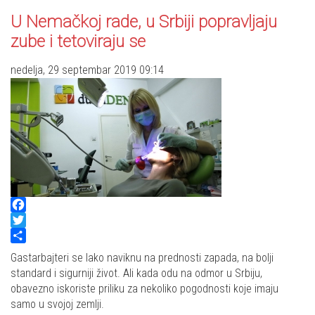
U Nemačkoj rade, u Srbiji popravljaju
zube i tetoviraju se
nedelja, 29 septembar 2019 09:14
Facebook
Twitter
Share
Gastarbajteri se lako naviknu na prednosti zapada, na bolji
standard i sigurniji život. Ali kada odu na odmor u Srbiju,
obavezno iskoriste priliku za nekoliko pogodnosti koje imaju
samo u svojoj zemlji.