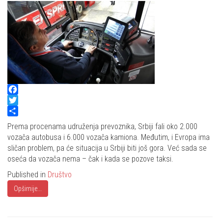
Facebook
Twitter
Share
Prema procenama udruženja prevoznika, Srbiji fali oko 2.000
vozača autobusa i 6.000 vozača kamiona. Međutim, i Evropa ima
sličan problem, pa će situacija u Srbiji biti još gora. Već sada se
oseća da vozača nema – čak i kada se pozove taksi.
Published in
Društvo
Opširnije...