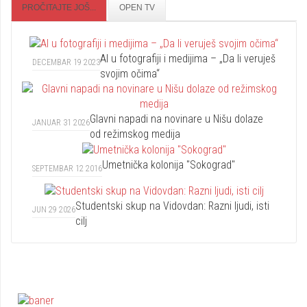
PROČITAJTE JOŠ...
OPEN TV
AI u fotografiji i medijima – „Da li veruješ
DECEMBAR 19 2023
svojim očima“
Glavni napadi na novinare u Nišu dolaze
JANUAR 31 2026
od režimskog medija
Umetnička kolonija "Sokograd"
SEPTEMBAR 12 2016
Studentski skup na Vidovdan: Razni ljudi, isti
JUN 29 2026
cilj