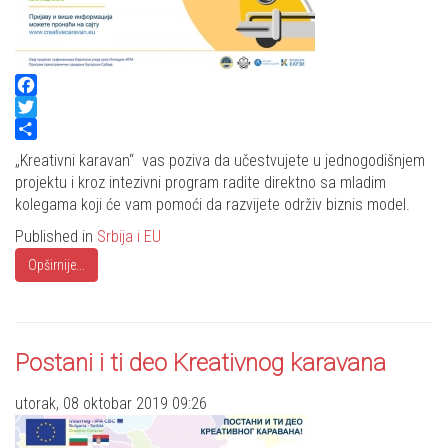
Facebook
Twitter
Share
„Kreativni karavan“ vas poziva da učestvujete u jednogodišnjem
projektu i kroz intezivni program radite direktno sa mladim
kolegama koji će vam pomoći da razvijete održiv biznis model.
Published in
Srbija i EU
Opširnije...
Postani i ti deo Kreativnog karavana
utorak, 08 oktobar 2019 09:26