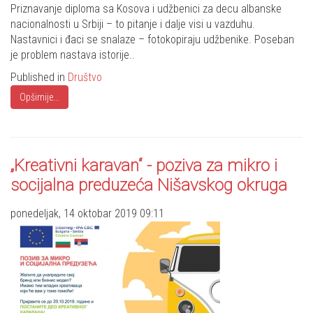
Share
Priznavanje diploma sa Kosova i udžbenici za decu albanske
nacionalnosti u Srbiji – to pitanje i dalje visi u vazduhu.
Nastavnici i đaci se snalaze – fotokopiraju udžbenike. Poseban
je problem nastava istorije..
Published in
Društvo
Opširnije...
„Kreativni karavan“ - poziva za mikro i
socijalna preduzeća Nišavskog okruga
ponedeljak, 14 oktobar 2019 09:11