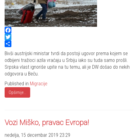
Facebook
Twitter
Share
Bivši austrijski ministar tvrdi da postoji ugovor prema kojem se
odbijeni tražioci azila vraćaju u Srbiju iako su tuda samo prošli.
Srpska vlast ignoriše upite na tu temu, ali je DW došao do nekih
odgovora u Beču.
Published in
Migracije
Opširnije...
Vozi Miško, pravac Evropa!
nedelja, 15 decembar 2019 23:29