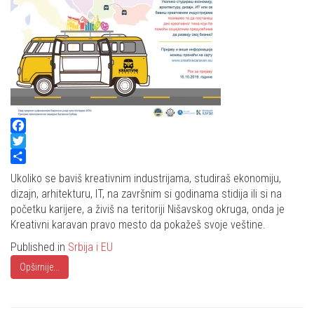
Facebook
Twitter
Share
Ukoliko se baviš kreativnim industrijama, studiraš ekonomiju,
dizajn, arhitekturu, IT, na završnim si godinama stidija ili si na
početku karijere, a živiš na teritoriji Nišavskog okruga, onda je
Kreativni karavan pravo mesto da pokažeš svoje veštine.
Published in
Srbija i EU
Opširnije...