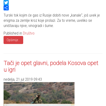
Facebook
Twitter
Share
Turski tok kojim će gas iz Rusije dobiti nove „kanale“, još uvek je
enigma za zemlje kroz koje prolazi. Za to vreme, uveliko se
uništavaju njive, vinogradi i šume.
Published in
Društvo
Opširnije...
Tači je opet glavni, podela Kosova opet
u igri
nedelja, 21 jul 2019 09:43