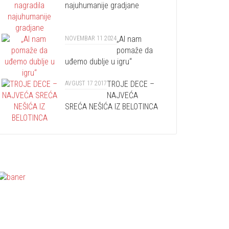
najuhumanije gradjane
„AI nam
NOVEMBAR 11 2024
pomaže da
uđemo dublje u igru“
TROJE DECE –
AVGUST 17 2017
NAJVEĆA
SREĆA NEŠIĆA IZ BELOTINCA