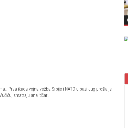
ma… Prva ikada vojna vežba Srbije i NATO u bazi Jug prošla je
učiću, smatraju analitičari.