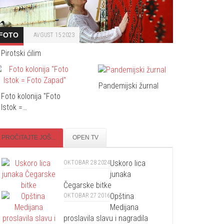
FOTO
AVGUST 15 2023
Pirotski ćilim
Pandemijski žurnal
Foto kolonija "Foto
Istok =…
PROČITAJTE JOŠ...
OPEN TV
Uskoro lica
OKTOBAR 28 2024
junaka
Čegarske bitke
Opština
OKTOBAR 27 2016
Medijana
proslavila slavu i nagradila