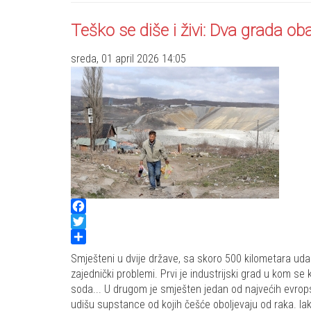
Teško se diše i živi: Dva grada 
sreda, 01 april 2026 14:05
Facebook
Twitter
Share
Smješteni u dvije države, sa skoro 500 kilometara udalj
zajednički problemi. Prvi je industrijski grad u kom se
soda... U drugom je smješten jedan od najvećih evrops
udišu supstance od kojih češće oboljevaju od raka. Ia