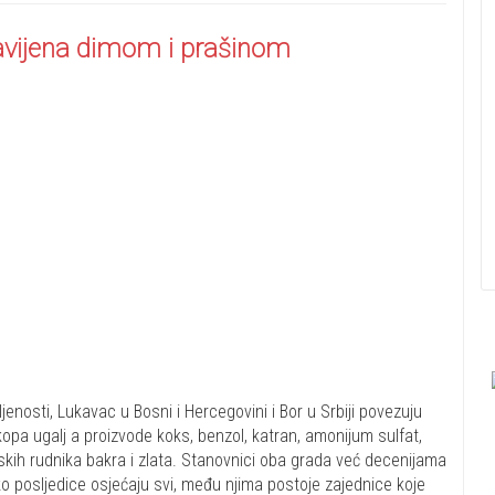
obavijena dimom i prašinom
enosti, Lukavac u Bosni i Hercegovini i Bor u Srbiji povezuju
 kopa ugalj a proizvode koks, benzol, katran, amonijum sulfat,
kih rudnika bakra i zlata. Stanovnici oba grada već decenijama
ko posljedice osjećaju svi, među njima postoje zajednice koje