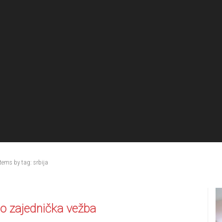
tems by tag: srbija
lo zajednička vežba