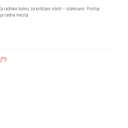
 radnike bolno, za kritičare vlasti – očekivano. Postoji
ija radna mesta.
i“?