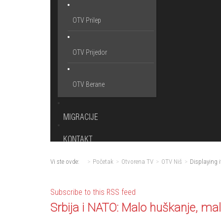
OTV Prilep
OTV Prijedor
OTV Berane
MIGRACIJE
KONTAKT
Vi ste ovde:
Početak
Otvorena TV
OTV Niš
Displaying i
Subscribe to this RSS feed
Srbija i NATO: Malo huškanje, ma